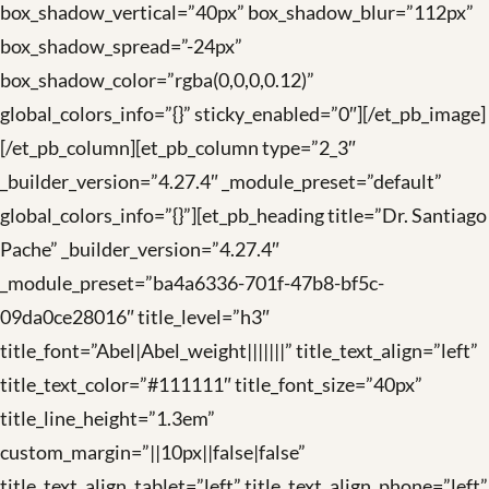
box_shadow_vertical=”40px” box_shadow_blur=”112px”
box_shadow_spread=”-24px”
box_shadow_color=”rgba(0,0,0,0.12)”
global_colors_info=”{}” sticky_enabled=”0″][/et_pb_image]
[/et_pb_column][et_pb_column type=”2_3″
_builder_version=”4.27.4″ _module_preset=”default”
global_colors_info=”{}”][et_pb_heading title=”Dr. Santiago
Pache” _builder_version=”4.27.4″
_module_preset=”ba4a6336-701f-47b8-bf5c-
09da0ce28016″ title_level=”h3″
title_font=”Abel|Abel_weight|||||||” title_text_align=”left”
title_text_color=”#111111″ title_font_size=”40px”
title_line_height=”1.3em”
custom_margin=”||10px||false|false”
title_text_align_tablet=”left” title_text_align_phone=”left”