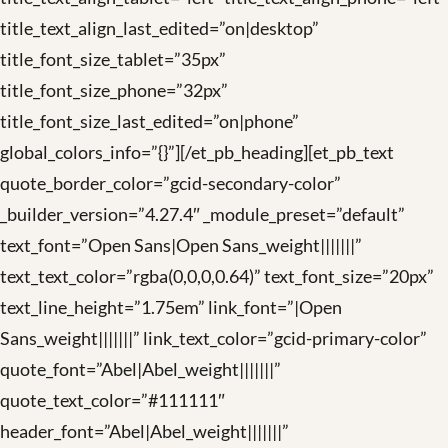
title_text_align_last_edited=”on|desktop”
title_font_size_tablet=”35px”
title_font_size_phone=”32px”
title_font_size_last_edited=”on|phone”
global_colors_info=”{}”][/et_pb_heading][et_pb_text
quote_border_color=”gcid-secondary-color”
_builder_version=”4.27.4″ _module_preset=”default”
text_font=”Open Sans|Open Sans_weight|||||||”
text_text_color=”rgba(0,0,0,0.64)” text_font_size=”20px”
text_line_height=”1.75em” link_font=”|Open
Sans_weight|||||||” link_text_color=”gcid-primary-color”
quote_font=”Abel|Abel_weight|||||||”
quote_text_color=”#111111″
header_font=”Abel|Abel_weight|||||||”