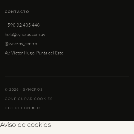
CONTACTO
+598 92 485 448
hola@syncros.com.uy
@syncros_centro
Av. Víctor Hugo, Punta del Este
© 2026 · SYNCROS
CONFIGURAR COOKIES
HECHO CON #512
Aviso de cookies