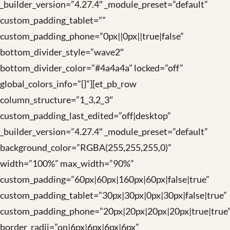
_builder_version=”4.27.4″ _module_preset=”default”
custom_padding_tablet=””
custom_padding_phone=”0px||0px||true|false”
bottom_divider_style=”wave2″
bottom_divider_color=”#4a4a4a” locked=”off”
global_colors_info=”{}”][et_pb_row
column_structure=”1_3,2_3″
custom_padding_last_edited=”off|desktop”
_builder_version=”4.27.4″ _module_preset=”default”
background_color=”RGBA(255,255,255,0)”
width=”100%” max_width=”90%”
custom_padding=”60px|60px|160px|60px|false|true”
custom_padding_tablet=”30px|30px|0px|30px|false|true”
custom_padding_phone=”20px|20px|20px|20px|true|true
border_radii=”on|6px|6px|6px|6px”