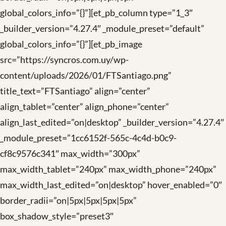
global_colors_info=”{}”][et_pb_column type=”1_3″
_builder_version=”4.27.4″ _module_preset=”default”
global_colors_info=”{}”][et_pb_image
src=”https://syncros.com.uy/wp-
content/uploads/2026/01/FTSantiago.png”
title_text=”FTSantiago” align=”center”
align_tablet=”center” align_phone=”center”
align_last_edited=”on|desktop” _builder_version=”4.27.4″
_module_preset=”1cc6152f-565c-4c4d-b0c9-
cf8c9576c341″ max_width=”300px”
max_width_tablet=”240px” max_width_phone=”240px”
max_width_last_edited=”on|desktop” hover_enabled=”0″
border_radii=”on|5px|5px|5px|5px”
box_shadow_style=”preset3″